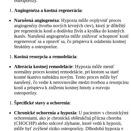
osteoporózy.
Angiogenéza a kostná regenerácia
:
Narušená angiogenéza
: Hypoxia môže ovplyvniť proces
angiogenézy (tvorba nových krvných ciev), ktorý je dôležitý
pre regeneráciu kostí a dodávku živín a kyslíka do kostných
tkanív. Narušená angiogenéza môže znižovať schopnosť kostí
regenerovať sa a opraviť sa, čo prispieva k oslabeniu kostnej
štruktúry a osteoporóze.
Kostná resorpcia a remodelácia
:
Alterácia kostnej remodelácie
: Hypoxia môže meniť
normálny proces kostnej remodelácie, pri ktorom sa staré
kostné tkanivo nahrádza novým. Tento proces môže byť
narušený, čo vedie k nerovnováhe medzi tvorbou a resorpciou
kostí a prispieva k zníženiu kostnej hmoty a rozvoju
osteoporózy.
Špecifické stavy a ochorenia
:
Chronické ochorenia a hypoxia
: U pacientov s chronickými
ochoreniami, ako je chronická obštrukčná pľúcna choroba
(CHOCHP) alebo srdcové zlyhanie, ktoré vedú k hypoxii,
môže byť zvýšené riziko osteoporózy. Dlhodobá hypoxia v