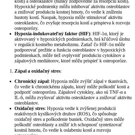
kostí) a osteoklastov (bunky zodpovedné za resorpciu kostí).
Hypoxické podmienky môžu inhibovať aktivitu osteoblastov
a znižovať produkciu kostnej hmoty, čo vedie k zníženiu
hustoty kostí. Naopak, hypoxia môže stimulovať aktivitu
osteoklastov, čo zvyšuje resorpciu kostí a prispieva k rozvoju
osteoporózy.
Hypoxia-indukovateľný faktor (HIF)
: HIF-1α, ktorý je
aktivovaný v hypoxických podmienkach, hrá kľúčovú úlohu
v regulácii kostného metabolizmu. Zatiaľ čo HIF-1α môže
podporovať prežitie a funkciu osteoblastov v hypoxických
podmienkach, môže tiež ovplyvniť produkciu cytokínov a
zápalových mediátorov, ktoré môžu prispieť k osteoporóze.
Zápal a oxidačný stres
:
Chronický zápal
: Hypoxia môže zvýšiť zápal v tkanivách,
čo vedie k chronickému zápalu, ktorý môže poškodiť kosti a
podporiť osteoporózu. Zápalové cytokíny, ako sú TNF-α a
IL-6, môžu zvyšovať aktivitu osteoklastov a znižovať aktivitu
osteoblastov.
Oxidačný stres
: Hypoxia vedie k zvýšenej produkcii
reaktívnych kyslíkových druhov (ROS), čo spôsobuje
oxidačný stres a poškodenie buniek. Oxidačný stres môže
poškodiť osteoblasty a znížiť ich schopnosť syntetizovať
kostnú hmotu, čo vedie k oslabeniu kostí a rozvoju