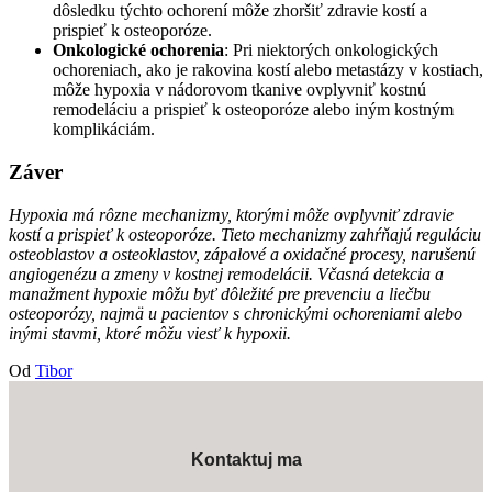
dôsledku týchto ochorení môže zhoršiť zdravie kostí a
prispieť k osteoporóze.
Onkologické ochorenia
: Pri niektorých onkologických
ochoreniach, ako je rakovina kostí alebo metastázy v kostiach,
môže hypoxia v nádorovom tkanive ovplyvniť kostnú
remodeláciu a prispieť k osteoporóze alebo iným kostným
komplikáciám.
Záver
Hypoxia má rôzne mechanizmy, ktorými môže ovplyvniť zdravie
kostí a prispieť k osteoporóze. Tieto mechanizmy zahŕňajú reguláciu
osteoblastov a osteoklastov, zápalové a oxidačné procesy, narušenú
angiogenézu a zmeny v kostnej remodelácii. Včasná detekcia a
manažment hypoxie môžu byť dôležité pre prevenciu a liečbu
osteoporózy, najmä u pacientov s chronickými ochoreniami alebo
inými stavmi, ktoré môžu viesť k hypoxii.
Od
Tibor
Kontaktuj ma