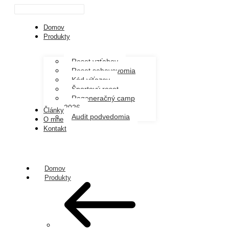
Domov
Produkty
Reset vzťahov
Reset sebavevomia
Kód víťazov
Športový reset
Regeneračný camp
2026
Články
Audit podvedomia
O mne
Kontakt
Domov
Produkty