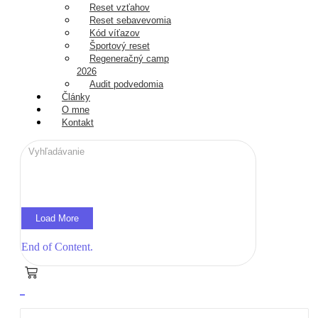
Reset vzťahov
Reset sebavevomia
Kód víťazov
Športový reset
Regeneračný camp
2026
Audit podvedomia
Články
O mne
Kontakt
Load More
End of Content.
0