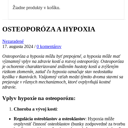
Žiadne produkty v košíku.
OSTEOPORÓZA A HYPOXIA
Nezaradené
17. augusta 2024
/
0 komentárov
Osteoporóza a hypoxia môžu byť prepojené, a hypoxia môže mať
významný vplyv na zdravie kostí a rozvoj osteoporózy. Osteoporóza
je ochorenie charakterizované znížením hustoty kostí a zvýšeným
rizikom zlomenín, zatiaľ čo hypoxia označuje stav nedostatku
kyslíka v tkanivách. Vzájomný vzťah medzi týmito dvoma stavmi sa
prejavuje v rôznych mechanizmoch, ktoré ovplyvňujú kostné
zdravie.
Vplyv hypoxie na osteoporózu:
Choroba a vývoj kostí
:
Regulácia osteoblastov a osteoklastov
: Hypoxia môže
ovplyvniť činnosť osteoblastov (bunky zodpovedné za tvorbu