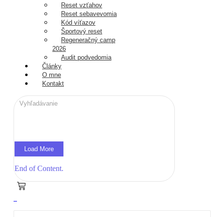
Reset vzťahov
Reset sebavevomia
Kód víťazov
Športový reset
Regeneračný camp
2026
Audit podvedomia
Články
O mne
Kontakt
Load More
End of Content.
0