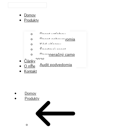
Domov
Produkty
Reset vzťahov
Reset sebavevomia
Kód víťazov
Športový reset
Regeneračný camp
2026
Články
Audit podvedomia
O mne
Kontakt
Domov
Produkty