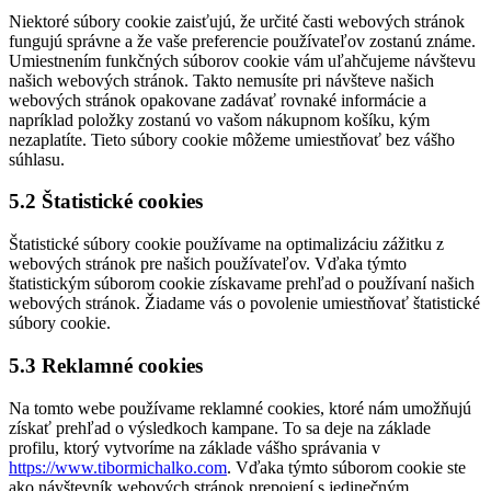
Niektoré súbory cookie zaisťujú, že určité časti webových stránok
fungujú správne a že vaše preferencie používateľov zostanú známe.
Umiestnením funkčných súborov cookie vám uľahčujeme návštevu
našich webových stránok. Takto nemusíte pri návšteve našich
webových stránok opakovane zadávať rovnaké informácie a
napríklad položky zostanú vo vašom nákupnom košíku, kým
nezaplatíte. Tieto súbory cookie môžeme umiestňovať bez vášho
súhlasu.
5.2 Štatistické cookies
Štatistické súbory cookie používame na optimalizáciu zážitku z
webových stránok pre našich používateľov. Vďaka týmto
štatistickým súborom cookie získavame prehľad o používaní našich
webových stránok. Žiadame vás o povolenie umiestňovať štatistické
súbory cookie.
5.3 Reklamné cookies
Na tomto webe používame reklamné cookies, ktoré nám umožňujú
získať prehľad o výsledkoch kampane. To sa deje na základe
profilu, ktorý vytvoríme na základe vášho správania v
https://www.tibormichalko.com
. Vďaka týmto súborom cookie ste
ako návštevník webových stránok prepojení s jedinečným