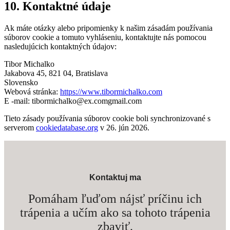
10. Kontaktné údaje
Ak máte otázky alebo pripomienky k našim zásadám používania
súborov cookie a tomuto vyhláseniu, kontaktujte nás pomocou
nasledujúcich kontaktných údajov:
Tibor Michalko
Jakabova 45, 821 04, Bratislava
Slovensko
Webová stránka:
https://www.tibormichalko.com
E -mail:
tibormichalko@
ex.com
gmail.com
Tieto zásady používania súborov cookie boli synchronizované s
serverom
cookiedatabase.org
v 26. jún 2026.
Kontaktuj ma
Pomáham ľuďom nájsť príčinu ich
trápenia a učím ako sa tohoto trápenia
zbaviť.