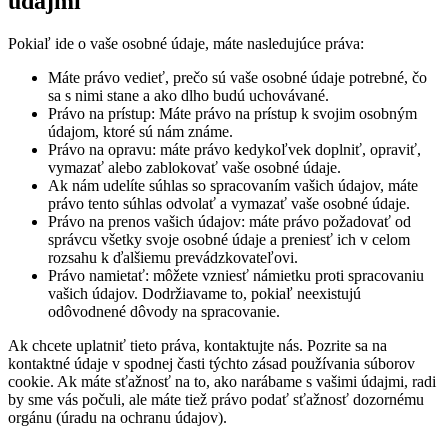
údajmi
Pokiaľ ide o vaše osobné údaje, máte nasledujúce práva:
Máte právo vedieť, prečo sú vaše osobné údaje potrebné, čo
sa s nimi stane a ako dlho budú uchovávané.
Právo na prístup: Máte právo na prístup k svojim osobným
údajom, ktoré sú nám známe.
Právo na opravu: máte právo kedykoľvek doplniť, opraviť,
vymazať alebo zablokovať vaše osobné údaje.
Ak nám udelíte súhlas so spracovaním vašich údajov, máte
právo tento súhlas odvolať a vymazať vaše osobné údaje.
Právo na prenos vašich údajov: máte právo požadovať od
správcu všetky svoje osobné údaje a preniesť ich v celom
rozsahu k ďalšiemu prevádzkovateľovi.
Právo namietať: môžete vzniesť námietku proti spracovaniu
vašich údajov. Dodržiavame to, pokiaľ neexistujú
odôvodnené dôvody na spracovanie.
Ak chcete uplatniť tieto práva, kontaktujte nás. Pozrite sa na
kontaktné údaje v spodnej časti týchto zásad používania súborov
cookie. Ak máte sťažnosť na to, ako narábame s vašimi údajmi, radi
by sme vás počuli, ale máte tiež právo podať sťažnosť dozornému
orgánu (úradu na ochranu údajov).